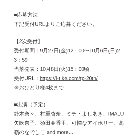
■応募⽅法
下記受付URLよりご応募ください。
【2次受付】
受付期間：9⽉27⽇(⾦)12：00〜10⽉6⽇(⽇)2
3：59
当落発表：10⽉8⽇(⽕)15：00頃
受付URL：
https://l-tike.com/tp-20th/
※おひとり様4枚まで
■出演（予定）
鈴⽊奈々、村重杏奈、ミチ・よしあき、IMALU
⽮吹奈⼦、須⽥亜⾹⾥、可憐なアイボリー、⾼
嶺のなでしこ and more…