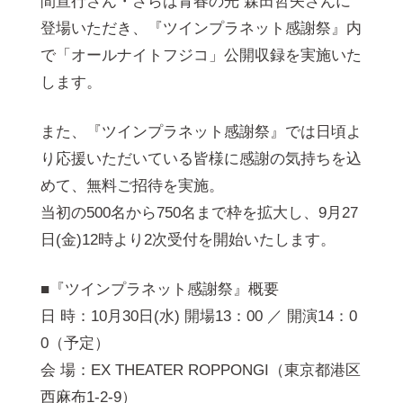
間宣⾏さん・さらば⻘春の光 森⽥哲⽮さんに
登場いただき、『ツインプラネット感謝祭』内
で「オールナイトフジコ」公開収録を実施いた
します。
また、『ツインプラネット感謝祭』では⽇頃よ
り応援いただいている皆様に感謝の気持ちを込
めて、無料ご招待を実施。
当初の500名から750名まで枠を拡⼤し、9⽉27
⽇(⾦)12時より2次受付を開始いたします。
■『ツインプラネット感謝祭』概要
⽇ 時：10⽉30⽇(⽔) 開場13：00 ／ 開演14：0
0（予定）
会 場：EX THEATER ROPPONGI（東京都港区
⻄⿇布1-2-9）