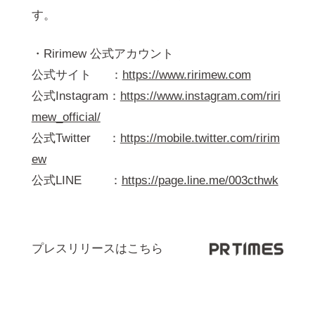
す。
・Ririmew 公式アカウント
公式サイト ：
https://www.ririmew.com
公式Instagram：
https://www.instagram.com/riri
mew_official/
公式Twitter ：
https://mobile.twitter.com/ririm
ew
公式LINE ：
https://page.line.me/003cthwk
プレスリリースはこちら