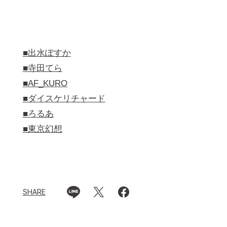
■出水ぽすか
■寺田てら
■AF_KURO
■ダイスケリチャード
■ろるあ
■東京幻想
SHARE