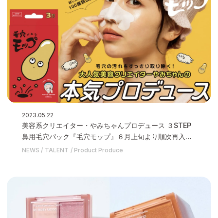
2023.05.22
美容系クリエイター・やみちゃんプロデュース ３STEP
鼻用毛穴パック『毛穴モップ』６月上旬より順次再入荷
のお知らせ
NEWS
TALENT
Product Produce