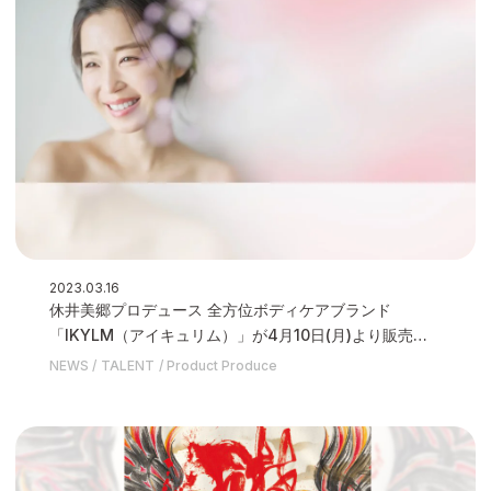
2023.03.16
休井美郷プロデュース 全方位ボディケアブランド
「IKYLM（アイキュリム）」が4月10日(月)より販売開
始いたします
NEWS
TALENT
Product Produce