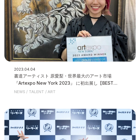
2023.04.04
書道アーティスト 原愛梨・世界最大のアート市場
『Artexpo New York 2023』 に初出展し【BEST
SORO exhibitor】を受賞いたしました
NEWS
TALENT
ART