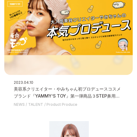
2023.04.10
美容系クリエイター・やみちゃん初プロデュースコスメ
ブランド『YAMMY’S TOY』第一弾商品３STEP鼻用毛
穴パック『毛穴モップ』が4月10日(月)販売開始いたしま
NEWS
TALENT
Product Produce
す