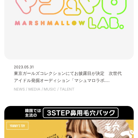
2023.05.31
東京ガールズコレクションにてお披露目が決定 次世代
アイドル発掘オーディション「マシュマロラボ.
presents 次世代アイドルオーディション」を開催いた
NEWS
MEDIA
MUSIC
TALENT
します