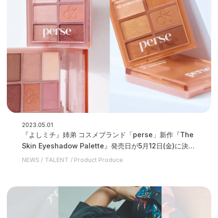
2023.05.01
『よしミチ』姉弟 コスメブランド「perse」新作『The
Skin Eyeshadow Palette』発売日が5月12日(金)に決定
いたしました
NEWS
TALENT
Product Produce