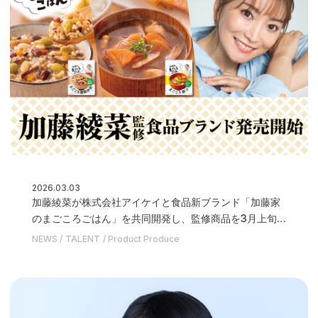
2026.03.03
加藤綾菜が株式会社アイケイと食品新ブランド「加藤家
のまごころごはん」を共同開発し、監修商品を3月上旬
に発売いたします
NEWS
TALENT
Product Produce