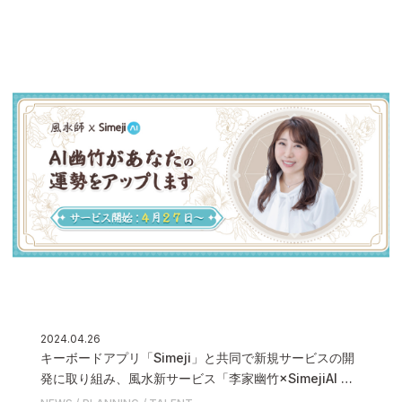
2024.04.26
キーボードアプリ「Simeji」と共同で新規サービスの開
発に取り組み、風水新サービス「李家幽竹×SimejiAI 〜
AI幽竹〜」が4月27日(土)にリリースいたします