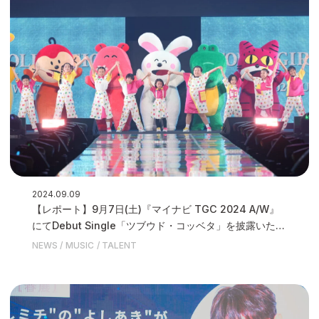
2024.09.09
【レポート】9月7日(土)『マイナビ TGC 2024 A/W』
にてDebut Single「ツブウド・コッベタ」を披露いたし
ました
NEWS
MUSIC
TALENT