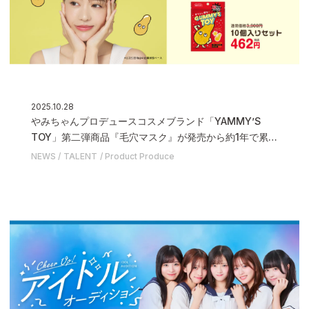
2025.10.28
やみちゃんプロデュースコスメブランド「YAMMY’S
TOY」第二弾商品『毛穴マスク』が発売から約1年で累計
出荷数150万枚を突破いたしました
NEWS
TALENT
Product Produce