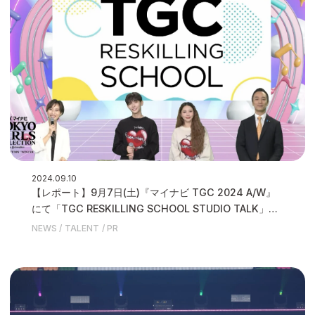
2024.09.10
【レポート】9月7日(土)『マイナビ TGC 2024 A/W』
にて「TGC RESKILLING SCHOOL STUDIO TALK」を
実施し『TGC RESKILLING SCHOOL』の開校を発表い
NEWS
TALENT
PR
たしました