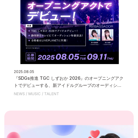
2025.08.05
『SDGs推進 TGC しずおか 2026』のオープニングアク
トでデビューする、新アイドルグループのオーディショ
ン「わたし、アイドル！」を実施いたします
NEWS
MUSIC
TALENT