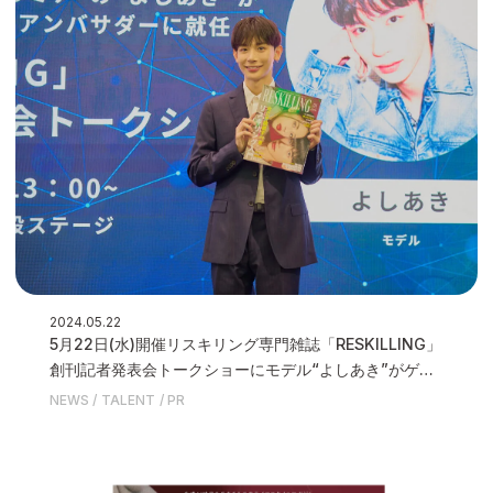
2024.05.22
5月22日(水)開催リスキリング専門雑誌「RESKILLING」
創刊記者発表会トークショーにモデル“よしあき”がゲス
ト登壇いたしました
NEWS
TALENT
PR