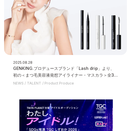
2025.08.28
GENKING.プロデュースブランド「Lash drip」より、
初の＜まつ毛美容液発想アイライナー・マスカラ＞全3
種を9月4日(木)に発売いたします
NEWS
TALENT
Product Produce