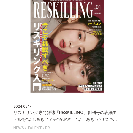
2024.05.14
リスキリング専門雑誌「RESKILLING」創刊号の表紙モ
デルを“よしあき”“ミチ”が務め、“よしあき”がリスキリ
ングアンバサダーに就任が決定いたしました
NEWS
TALENT
PR