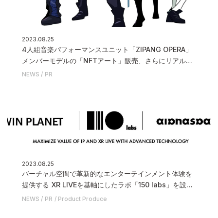
2023.08.25
4人組音楽パフォーマンスユニット「ZIPANG OPERA」
メンバーモデルの「NFTアート」販売、さらにリアルと
デジタルの融合「XR LIVE」の世界配信が決定いたしま
NEWS
PR
した
2023.08.25
バーチャル空間で革新的なエンターテインメント体験を
提供する XR LIVEを基軸にしたラボ「150 labs」を設立
いたしました
NEWS
PR
Product Produce