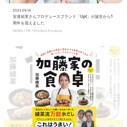
2023.09.14
安達祐実さんプロデュースブランド「Upt」が誕生から1
周年を迎えました
NEWS
PR
Product Produce