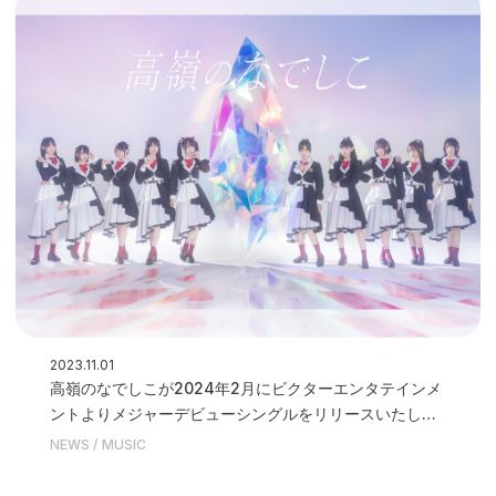
2023.11.01
⾼嶺のなでしこが2024年2⽉にビクターエンタテインメ
ントよりメジャーデビューシングルをリリースいたしま
す
NEWS
MUSIC