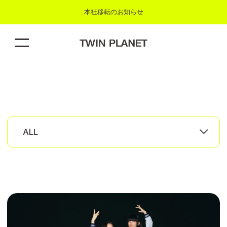
本社移転のお知らせ
N
E
W
S
ALL