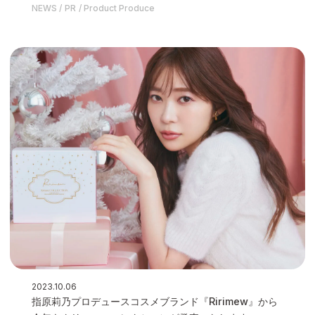
ー」が11月21日(火)に発売いたします
NEWS
PR
Product Produce
2023.10.06
指原莉乃プロデュースコスメブランド『Ririmew』から