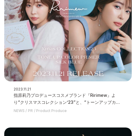
2023.11.21
指原莉乃プロデュースコスメブランド『Ririmew』よ
り“クリスマスコレクション’23”と、“トーンアップカラ
ープライマー”の新色《シルクブルー》が11月21日(火)発
NEWS
PR
Product Produce
売いたしました