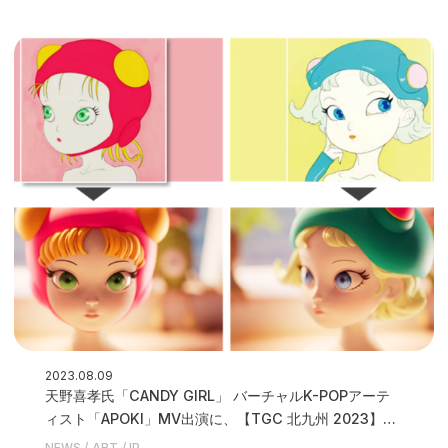
2023.08.09
天野喜孝氏「CANDY GIRL」 バーチャルK-POPアーテ
ィスト「APOKI」MV出演に、【TGC 北九州 2023】
【SDGs推進 TGC しずおか 2024】キービジュアルに起
NEWS
ART
IP