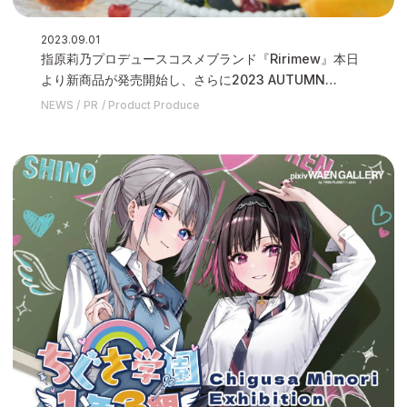
2023.09.01
指原莉乃プロデュースコスメブランド『Ririmew』本日
より新商品が発売開始し、さらに2023 AUTUMN
COLLECTIONのイメージムービーを解禁いたしました
NEWS
PR
Product Produce